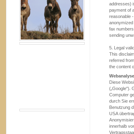
addresses) is
payment of al
reasonable - 
anonymized d
fax numbers 
sending unw
5. Legal vali
This disclaim
referred from
the content o
Webanalys
Diese Websit
(„Google“). 
Computer ge
durch Sie er
Benutzung di
USA übertrag
Anonymisieru
innerhalb vo
Vertragssta