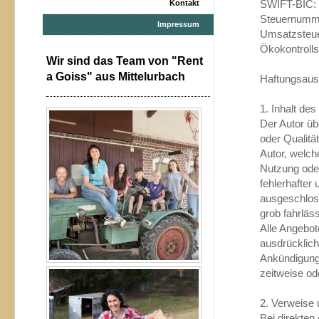
SWIFT-BIC
Kontakt
Steuernumm
Impressum
Umsatzsteu
Ökokontroll
Wir sind das Team von "Rent
a Goiss" aus Mittelurbach
Haftungsaus
1. Inhalt de
Der Autor übe
oder Qualitä
Autor, welche
Nutzung oder
fehlerhafter
ausgeschloss
grob fahrläs
Alle Angebot
ausdrücklich
Ankündigung 
zeitweise ode
2. Verweise 
Bei direkten