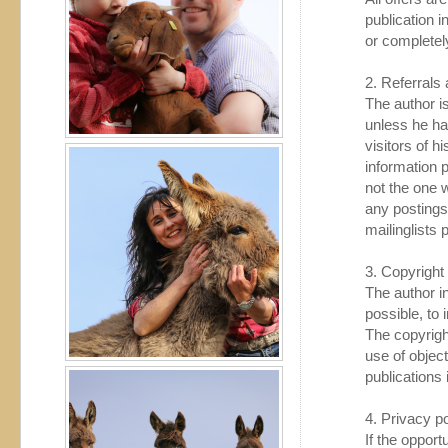
publication i
or completel
2. Referrals 
The author is
unless he has
visitors of 
information p
not the one w
any postings
mailinglists 
3. Copyright
The author in
possible, to 
The copyright
use of objec
publications 
4. Privacy po
If the opport