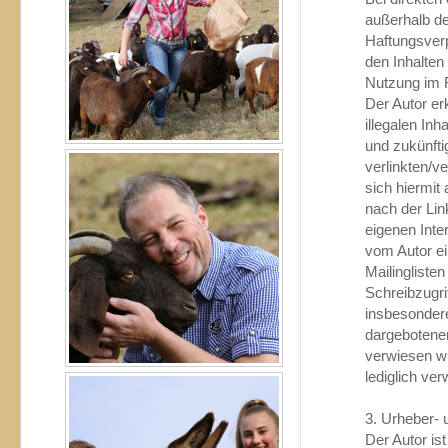
außerhalb de
Haftungsverpf
den Inhalten
Nutzung im F
Der Autor er
illegalen Inh
und zukünfti
verlinkten/ve
sich hiermit 
nach der Lin
eigenen Inte
vom Autor ei
Mailingliste
Schreibzugrif
insbesondere
dargebotener
verwiesen wur
lediglich ver
3. Urheber-
Der Autor is