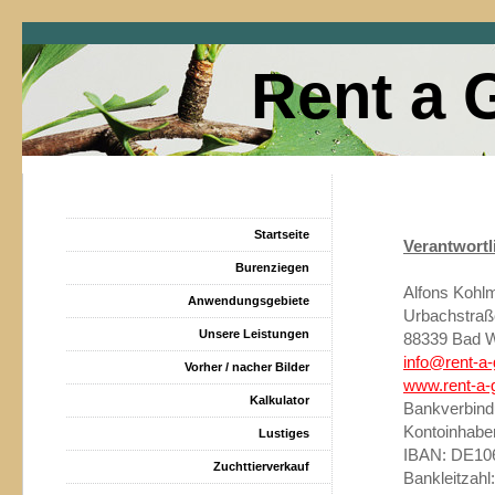
Rent a 
Startseite
Verantwortl
Burenziegen
Alfons Kohlm
Anwendungsgebiete
Urbachstraß
Unsere Leistungen
88339 Bad W
info@rent-a
Vorher / nacher Bilder
www.rent-a-
Kalkulator
Bankverbind
Kontoinhaber
Lustiges
IBAN: DE10
Zuchttierverkauf
Bankleitzahl