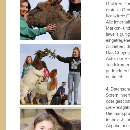
Grafiken, T
erstellte Gr
lizenzfreie 
Alle innerha
Marken- und
jeweils gült
eingetragene
zu ziehen, d
Das Copyright
Autor der Se
Tondokument
gedruckten P
gestattet.
4. Datensch
Sofern inner
oder geschäf
die Preisgab
Die Inanspru
technisch m
Angabe anon