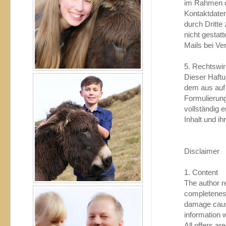
im Rahmen d
Kontaktdate
durch Dritte
nicht gestat
Mails bei Ve
5. Rechtswi
Dieser Haftu
dem aus auf 
Formulierung
vollständig 
Inhalt und ih
Disclaimer
1. Content
The author re
completeness 
damage cause
information w
All offers ar